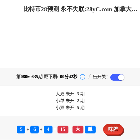
比特币28预测 永不失联:28yC.com 加拿大28-预测网|加拿大pc在线|加拿大28在线预测网|28结果咪牌_专注研究历史结果_加拿大PC预测_官方!
第
08060835
期 距下期:
00
分
42
秒
广告开关：
大双
未开:
3
期
小单
未开:
2
期
小双
未开:
5
期
5
6
4
15
大
单
咪牌
+
+
=
-