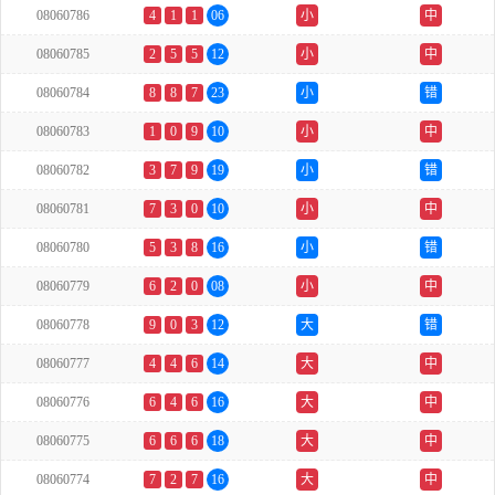
08060786
4
1
1
06
小
中
08060785
2
5
5
12
小
中
08060784
8
8
7
23
小
错
08060783
1
0
9
10
小
中
08060782
3
7
9
19
小
错
08060781
7
3
0
10
小
中
08060780
5
3
8
16
小
错
08060779
6
2
0
08
小
中
08060778
9
0
3
12
大
错
08060777
4
4
6
14
大
中
08060776
6
4
6
16
大
中
08060775
6
6
6
18
大
中
08060774
7
2
7
16
大
中