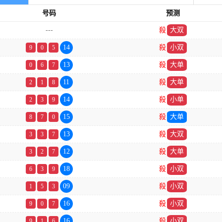
号码
预测
---
殺
大双
14
殺
小双
9
0
5
13
殺
大单
0
6
7
11
殺
大单
2
1
8
14
殺
小单
2
3
9
15
殺
大单
8
7
0
13
殺
大双
3
3
7
12
殺
大单
3
2
7
18
殺
小双
6
3
9
09
殺
小双
1
5
3
16
殺
小双
9
0
7
16
殺
小双
9
1
6