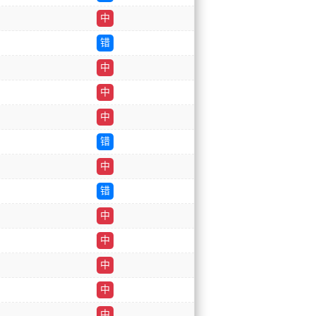
中
错
中
中
中
错
中
错
中
中
中
中
中