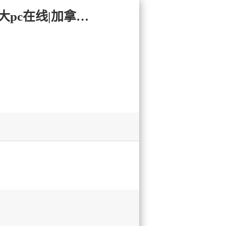
比特币28预测 永不失联:28yC.com 加拿大28-预测网|加拿大pc在线|加拿大28在线预测网|28结果咪牌_专注研究历史结果_加拿大PC预测_官方!