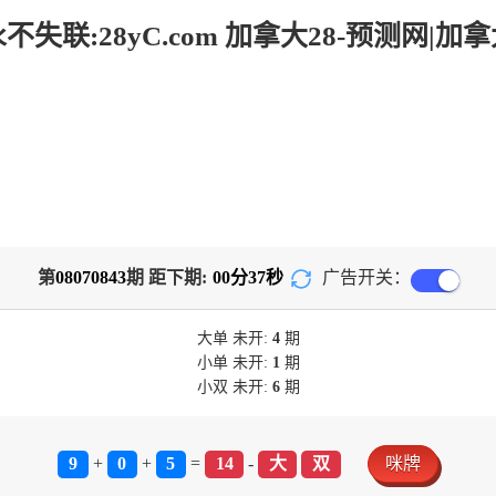
第
08070843
期 距下期:
00
分
37
秒
广告开关：
大单
未开:
4
期
小单
未开:
1
期
小双
未开:
6
期
9
+
0
+
5
=
14
-
大
双
咪牌