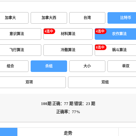
加拿大
加拿大西
台湾
比特币
意识算法
材料算法
农作算法
飞行算法
冷酷算法
祸斗算法
组合
杀组
大小
单双
双项
双组
100期 正确：77 期 错误：23 期
正确率：77%
走势