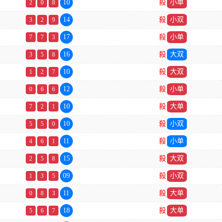
10
殺
小单
2
0
8
14
殺
小双
3
2
9
17
殺
小单
7
7
3
16
殺
大双
3
5
8
10
殺
大双
1
2
7
12
殺
小单
0
6
6
10
殺
大单
7
2
1
10
殺
小双
5
5
0
11
殺
小单
4
6
1
15
殺
大双
2
5
8
09
殺
小双
1
3
5
11
殺
大单
0
8
3
18
殺
大单
5
6
7