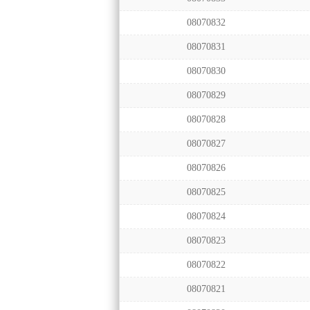
08070832
08070831
08070830
08070829
08070828
08070827
08070826
08070825
08070824
08070823
08070822
08070821