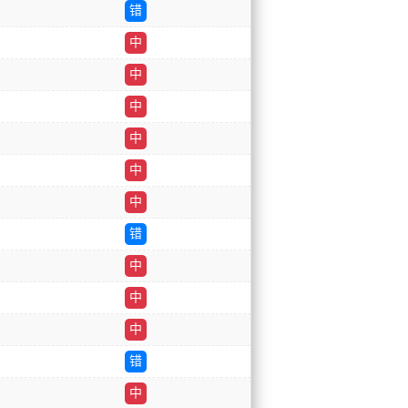
错
中
中
中
中
中
中
错
中
中
中
错
中